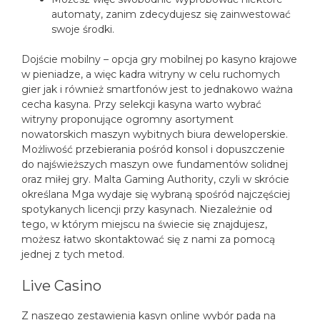
automaty, zanim zdecydujesz się zainwestować
swoje środki.
Dojście mobilny – opcja gry mobilnej po kasyno krajowe
w pieniadze, a więc kadra witryny w celu ruchomych
gier jak i również smartfonów jest to jednakowo ważna
cecha kasyna. Przy selekcji kasyna warto wybrać
witryny proponujące ogromny asortyment
nowatorskich maszyn wybitnych biura deweloperskie.
Możliwość przebierania pośród konsol i dopuszczenie
do najświeższych maszyn owe fundamentów solidnej
oraz miłej gry. Malta Gaming Authority, czyli w skrócie
określana Mga wydaje się wybraną spośród najczęściej
spotykanych licencji przy kasynach. Niezależnie od
tego, w którym miejscu na świecie się znajdujesz,
możesz łatwo skontaktować się z nami za pomocą
jednej z tych metod.
Live Casino
Z naszego zestawienia kasyn online wybór pada na