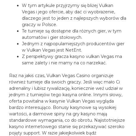
W tym artykule przyjrzymy się bliżej Vulkan
Vegas i jego ofercie, aby dać ci wyobrażenie,
dlaczego jest to jeden z najlepszych wyborów dla
graczy w Polsce.
Te turnieje są dostępne dla różnych gier, w tym
automatów i gier stołowych.
Jednym z najpopularniejszych producentów gier
w Vulkan Vegas jest NetEnt.
Z perspektywy gracza kasyno vulkan Vegas ma
same zalety i nie mamy na co narzekać.
Raz na jakiś czas, Vulkan Vegas Casino organizuje
również turnieje dla swoich graczy. Jeśli więc mało Ci
adrenaliny i lubisz rywalizację, koniecznie weź udział w
jednym z turniejów tego kasyna online. Innymi słowy,
oferta powitalna w kasynie Vulkan Vegas wygląda
bardzo interesująco. Bonusy kasynowe są wysokiej
wartości, a darmowe spiny na gry kasyno mają
standardowe wymagania, co do obrotu. Najistotniejsze
kasyno internetowego stanie się przekazywać szeroko
pojęty support. W razie jakiejkolwiek bądź