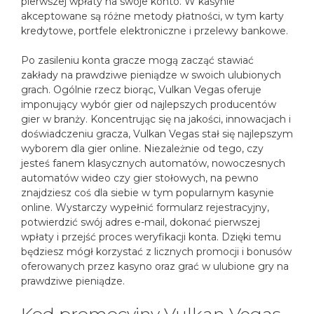
pierwszej wpłaty na swoje konto. W kasynie
akceptowane są różne metody płatności, w tym karty
kredytowe, portfele elektroniczne i przelewy bankowe.
Po zasileniu konta gracze mogą zacząć stawiać
zakłady na prawdziwe pieniądze w swoich ulubionych
grach. Ogólnie rzecz biorąc, Vulkan Vegas oferuje
imponujący wybór gier od najlepszych producentów
gier w branży. Koncentrując się na jakości, innowacjach i
doświadczeniu gracza, Vulkan Vegas stał się najlepszym
wyborem dla gier online. Niezależnie od tego, czy
jesteś fanem klasycznych automatów, nowoczesnych
automatów wideo czy gier stołowych, na pewno
znajdziesz coś dla siebie w tym popularnym kasynie
online. Wystarczy wypełnić formularz rejestracyjny,
potwierdzić swój adres e-mail, dokonać pierwszej
wpłaty i przejść proces weryfikacji konta. Dzięki temu
będziesz mógł korzystać z licznych promocji i bonusów
oferowanych przez kasyno oraz grać w ulubione gry na
prawdziwe pieniądze.