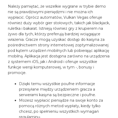
Należy pamiętać, że wszelkie wygrane w trybie demo
nie są prawdziwymi pieniędzmi i nie można ich
wypłacić. Oprócz automatów, Vulkan Vegas oferuje
również duży wybór gier stołowych, takich jak blackjack,
ruletka i bakarat. Istnieją również gry z krupierem na
żywo dla tych, którzy preferują bardziej wciągające
wrażenia. Gracze mogą uzyskać dostęp do kasyna za
pośrednictwem strony internetowej zoptymalizowanej
pod kątem urządzeń mobilnych lub pobierając aplikację
mobilną. Aplikacja jest dostępna zarówno na urządzenia
z systemem iOS, jak i Android i oferuje wszystkie
funkcje wersji komputerowej, w tym -, bonusy i
promocje.
Dzięki temu wszystkie poufne informacje
przesyłane między urządzeniem gracza a
serwerami kasyna są bezpieczne i poufne.
Możesz wypłacić pieniądze na swoje konto za
pomocą różnych metod wypłaty, kiedy tylko
chcesz, po spełnieniu wszystkich wymagań
regulaminu.