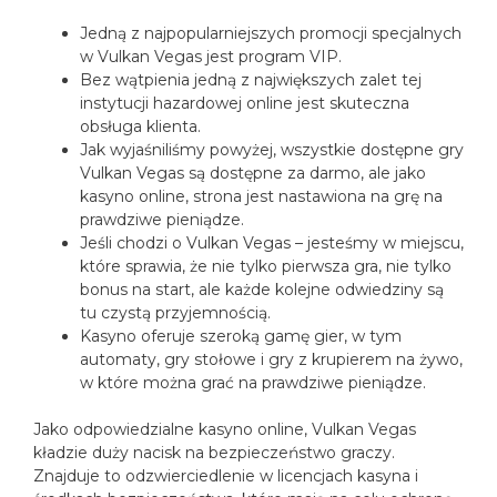
Jedną z najpopularniejszych promocji specjalnych
w Vulkan Vegas jest program VIP.
Bez wątpienia jedną z największych zalet tej
instytucji hazardowej online jest skuteczna
obsługa klienta.
Jak wyjaśniliśmy powyżej, wszystkie dostępne gry
Vulkan Vegas są dostępne za darmo, ale jako
kasyno online, strona jest nastawiona na grę na
prawdziwe pieniądze.
Jeśli chodzi o Vulkan Vegas – jesteśmy w miejscu,
które sprawia, że nie tylko pierwsza gra, nie tylko
bonus na start, ale każde kolejne odwiedziny są
tu czystą przyjemnością.
Kasyno oferuje szeroką gamę gier, w tym
automaty, gry stołowe i gry z krupierem na żywo,
w które można grać na prawdziwe pieniądze.
Jako odpowiedzialne kasyno online, Vulkan Vegas
kładzie duży nacisk na bezpieczeństwo graczy.
Znajduje to odzwierciedlenie w licencjach kasyna i