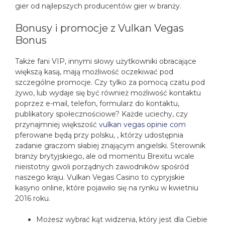
gier od najlepszych producentów gier w branży.
Bonusy i promocje z Vulkan Vegas
Bonus
Także fani VIP, innymi słowy użytkowniki obracające
większą kasą, mają możliwość oczekiwać pod
szczególne promocje. Czy tylko za pomocą czatu pod
żywo, lub wydaje się być również możliwość kontaktu
poprzez e-mail, telefon, formularz do kontaktu,
publikatory społecznościowe? Każde uciechy, czy
przynajmniej większość
vulkan vegas opinie com
pferowane będą przy polsku, , którzy udostępnia
zadanie graczom słabiej znającym angielski. Sterownik
branży brytyjskiego, ale od momentu Brexitu wcale
nieistotny gwoli porządnych zawodników spośród
naszego kraju. Vulkan Vegas Casino to cypryjskie
kasyno online, które pojawiło się na rynku w kwietniu
2016 roku.
Możesz wybrać kąt widzenia, który jest dla Ciebie