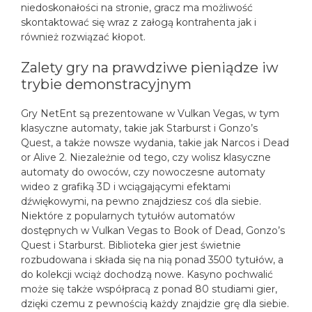
niedoskonałości na stronie, gracz ma możliwość
skontaktować się wraz z załogą kontrahenta jak i
również rozwiązać kłopot.
Zalety gry na prawdziwe pieniądze iw
trybie demonstracyjnym
Gry NetEnt są prezentowane w Vulkan Vegas, w tym
klasyczne automaty, takie jak Starburst i Gonzo’s
Quest, a także nowsze wydania, takie jak Narcos i Dead
or Alive 2. Niezależnie od tego, czy wolisz klasyczne
automaty do owoców, czy nowoczesne automaty
wideo z grafiką 3D i wciągającymi efektami
dźwiękowymi, na pewno znajdziesz coś dla siebie.
Niektóre z popularnych tytułów automatów
dostępnych w Vulkan Vegas to Book of Dead, Gonzo’s
Quest i Starburst. Biblioteka gier jest świetnie
rozbudowana i składa się na nią ponad 3500 tytułów, a
do kolekcji wciąż dochodzą nowe. Kasyno pochwalić
może się także współpracą z ponad 80 studiami gier,
dzięki czemu z pewnością każdy znajdzie grę dla siebie.