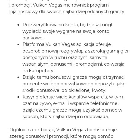
i promocji, Vulkan Vegas ma również program
lojalnościowy dla swoich najbardziej oddanych graczy.
Po zweryfikowaniu konta, będziesz mógł
wypłacić swoje wygrane na swoje konto
bankowe.
Platforma Vulkan Vegas aplikacja oferuje
bezproblemową rozgrywkę, z szeroką gamą gier
dostępnych w ruchu oraz tymi samymi
wspaniałymi bonusami i promocjami, co wersja
na komputery.
Dzięki temu bonusowi gracze mogą otrzymać
procent swojego początkowego depozytu jako
środki bonusowe, do określonej kwoty.
Kasyno oferuje wiele kanałów wsparcia, w tym
czat na żywo, e-mail i wsparcie telefoniczne,
dzięki czemu gracze mogą uzyskać pomoc w
sposób, który najbardziej im odpowiada.
Ogólnie rzecz biorąc, Vulkan Vegas bonus oferuje
szereg bonusów i promocji, które mogą pomóc