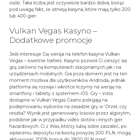
osób. Taka liczba jest oczywiście bardzo dobra, biorąc
pod uwagę fakt, że istnieją kasyna, które mają tylko 200
lub 400 gier.
Vulkan Vegas Kasyno –
Dodatkowe promocje
Jeśli interesuje Cię wersja na telefon kasyna Vulkan
Vegas – świetnie trafiłeś. Kasyno pozwoli Ci cieszyć się
grą zarówno na komputerach stacjonarnych jak i na
urządzeniach mobilnych. Gra poza domem jest na ten
moment możliwa dla użytkowników Androida, jednak
platforma się rozwija i wkrótce liczymy na wersję na
smartfony i tablety z systemem iOS. Gry – insta
dostępne w Vulkan Vegas Casino polegają na
podejmowaniu wyborów na zasadzie gry w ‘Orzeł, czy
reszka? Wynik jest generowany losowo przez algorytm,
podobnie jak w przypadku video slotów i innych gier
hazardowych. Ci z Was, którzy lubią sobie zaszaleć, po
wpłaceniu depozytu na kwotę powyżej 200 PLN, mogą
aktywować 200% bonus do 2800 PLN max!