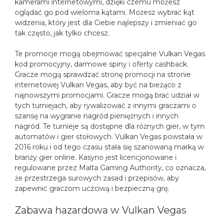
kamerami internetowymi, dzięki czemu możesz
oglądać go pod wieloma kątami. Możesz wybrać kąt
widzenia, który jest dla Ciebie najlepszy i zmieniać go
tak często, jak tylko chcesz.
Te promocje mogą obejmować specjalne Vulkan Vegas
kod promocyjny, darmowe spiny i oferty cashback.
Gracze mogą sprawdzać stronę promocji na stronie
internetowej Vulkan Vegas, aby być na bieżąco z
najnowszymi promocjami. Gracze mogą brać udział w
tych turniejach, aby rywalizować z innymi graczami o
szansę na wygranie nagród pieniężnych i innych
nagród. Te turnieje są dostępne dla różnych gier, w tym
automatów i gier stołowych. Vulkan Vegas powstała w
2016 roku i od tego czasu stała się szanowaną marką w
branży gier online. Kasyno jest licencjonowane i
regulowane przez Malta Gaming Authority, co oznacza,
że przestrzega surowych zasad i przepisów, aby
zapewnić graczom uczciwą i bezpieczną grę.
Zabawa hazardowa w Vulkan Vegas