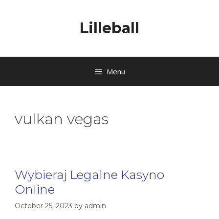
Lilleball
Menu
vulkan vegas
Wybieraj Legalne Kasyno
Online
October 25, 2023
by
admin