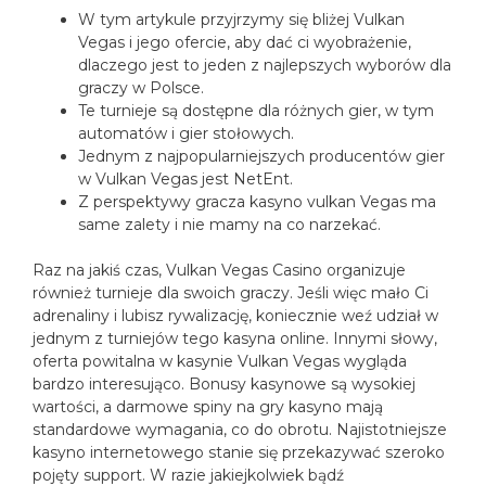
W tym artykule przyjrzymy się bliżej Vulkan
Vegas i jego ofercie, aby dać ci wyobrażenie,
dlaczego jest to jeden z najlepszych wyborów dla
graczy w Polsce.
Te turnieje są dostępne dla różnych gier, w tym
automatów i gier stołowych.
Jednym z najpopularniejszych producentów gier
w Vulkan Vegas jest NetEnt.
Z perspektywy gracza kasyno vulkan Vegas ma
same zalety i nie mamy na co narzekać.
Raz na jakiś czas, Vulkan Vegas Casino organizuje
również turnieje dla swoich graczy. Jeśli więc mało Ci
adrenaliny i lubisz rywalizację, koniecznie weź udział w
jednym z turniejów tego kasyna online. Innymi słowy,
oferta powitalna w kasynie Vulkan Vegas wygląda
bardzo interesująco. Bonusy kasynowe są wysokiej
wartości, a darmowe spiny na gry kasyno mają
standardowe wymagania, co do obrotu. Najistotniejsze
kasyno internetowego stanie się przekazywać szeroko
pojęty support. W razie jakiejkolwiek bądź