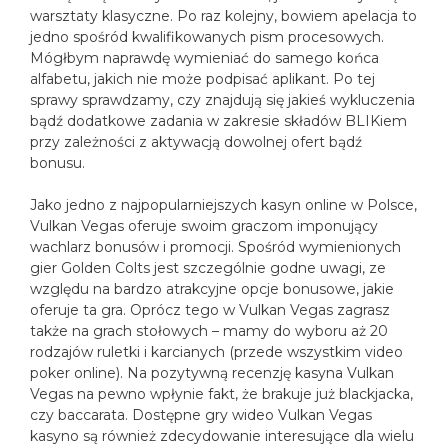
warsztaty klasyczne. Po raz kolejny, bowiem apelacja to
jedno spośród kwalifikowanych pism procesowych.
Mógłbym naprawdę wymieniać do samego końca
alfabetu, jakich nie może podpisać aplikant. Po tej
sprawy sprawdzamy, czy znajdują się jakieś wykluczenia
bądź dodatkowe zadania w zakresie składów BLIKiem
przy zależności z aktywacją dowolnej ofert bądź
bonusu.
Jako jedno z najpopularniejszych kasyn online w Polsce,
Vulkan Vegas oferuje swoim graczom imponujący
wachlarz bonusów i promocji. Spośród wymienionych
gier Golden Colts jest szczególnie godne uwagi, ze
względu na bardzo atrakcyjne opcje bonusowe, jakie
oferuje ta gra. Oprócz tego w Vulkan Vegas zagrasz
także na grach stołowych – mamy do wyboru aż 20
rodzajów ruletki i karcianych (przede wszystkim video
poker online). Na pozytywną recenzję kasyna Vulkan
Vegas na pewno wpłynie fakt, że brakuje już blackjacka,
czy baccarata. Dostępne gry wideo Vulkan Vegas
kasyno są również zdecydowanie interesujące dla wielu