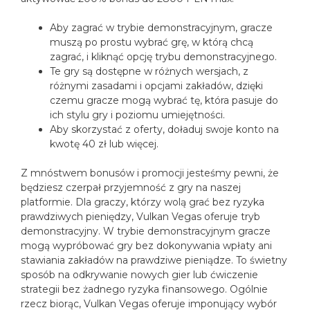
Aby zagrać w trybie demonstracyjnym, gracze
muszą po prostu wybrać grę, w którą chcą
zagrać, i kliknąć opcję trybu demonstracyjnego.
Te gry są dostępne w różnych wersjach, z
różnymi zasadami i opcjami zakładów, dzięki
czemu gracze mogą wybrać tę, która pasuje do
ich stylu gry i poziomu umiejętności.
Aby skorzystać z oferty, doładuj swoje konto na
kwotę 40 zł lub więcej.
Z mnóstwem bonusów i promocji jesteśmy pewni, że
będziesz czerpał przyjemność z gry na naszej
platformie. Dla graczy, którzy wolą grać bez ryzyka
prawdziwych pieniędzy, Vulkan Vegas oferuje tryb
demonstracyjny. W trybie demonstracyjnym gracze
mogą wypróbować gry bez dokonywania wpłaty ani
stawiania zakładów na prawdziwe pieniądze. To świetny
sposób na odkrywanie nowych gier lub ćwiczenie
strategii bez żadnego ryzyka finansowego. Ogólnie
rzecz biorąc, Vulkan Vegas oferuje imponujący wybór