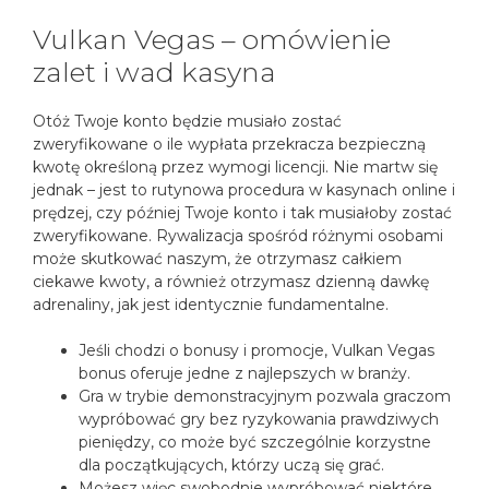
Vulkan Vegas – omówienie
zalet i wad kasyna
Otóż Twoje konto będzie musiało zostać
zweryfikowane o ile wypłata przekracza bezpieczną
kwotę określoną przez wymogi licencji. Nie martw się
jednak – jest to rutynowa procedura w kasynach online i
prędzej, czy później Twoje konto i tak musiałoby zostać
zweryfikowane. Rywalizacja spośród różnymi osobami
może skutkować naszym, że otrzymasz całkiem
ciekawe kwoty, a również otrzymasz dzienną dawkę
adrenaliny, jak jest identycznie fundamentalne.
Jeśli chodzi o bonusy i promocje, Vulkan Vegas
bonus oferuje jedne z najlepszych w branży.
Gra w trybie demonstracyjnym pozwala graczom
wypróbować gry bez ryzykowania prawdziwych
pieniędzy, co może być szczególnie korzystne
dla początkujących, którzy uczą się grać.
Możesz więc swobodnie wypróbować niektóre