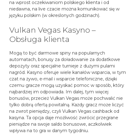
na wprost oczekiwaniom polskiego klienta i od
niedawna, na live czacie można komunikować się w
języku polskim (w określonych godzinach).
Vulkan Vegas Kasyno –
Obsługa klienta
Mogą to być darmowe spiny na popularnych
automatach, bonusy za doładowanie za dodatkowe
depozyty oraz specjalne turnieje z dużymi pulami
nagród. Kasyno oferuje wiele kanałów wsparcia, w tym
czat na żywo, e-mail i wsparcie telefoniczne, dzięki
czemu gracze mogą uzyskać pomoc w sposób, który
najbardziej im odpowiada. Im dalej, tym więcej
bonusów, przecież Vulkan Vegas może pochwalić nie
tylko dobrą ofertą powitalną. Każdy gracz może liczyć
na zwrot pieniędzy, czyli Vulkan Vegas cashback od
kasyna. Ta opcja daje możliwość zwrócić przegrane
pieniądze na swoje saldo bonusowe, aczkolwiek
wpływa na to gra w danym tygodniu.