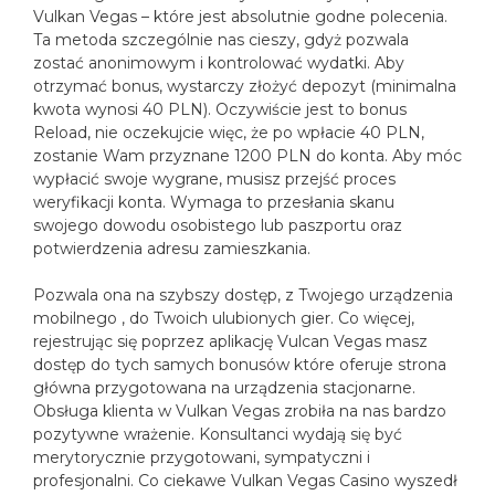
Vulkan Vegas – które jest absolutnie godne polecenia.
Ta metoda szczególnie nas cieszy, gdyż pozwala
zostać anonimowym i kontrolować wydatki. Aby
otrzymać bonus, wystarczy złożyć depozyt (minimalna
kwota wynosi 40 PLN). Oczywiście jest to bonus
Reload, nie oczekujcie więc, że po wpłacie 40 PLN,
zostanie Wam przyznane 1200 PLN do konta. Aby móc
wypłacić swoje wygrane, musisz przejść proces
weryfikacji konta. Wymaga to przesłania skanu
swojego dowodu osobistego lub paszportu oraz
potwierdzenia adresu zamieszkania.
Pozwala ona na szybszy dostęp, z Twojego urządzenia
mobilnego , do Twoich ulubionych gier. Co więcej,
rejestrując się poprzez aplikację Vulcan Vegas masz
dostęp do tych samych bonusów które oferuje strona
główna przygotowana na urządzenia stacjonarne.
Obsługa klienta w Vulkan Vegas zrobiła na nas bardzo
pozytywne wrażenie. Konsultanci wydają się być
merytorycznie przygotowani, sympatyczni i
profesjonalni. Co ciekawe Vulkan Vegas Casino wyszedł