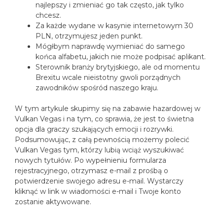
najlepszy i zmieniać go tak często, jak tylko
chcesz.
Za każde wydane w kasynie internetowym 30
PLN, otrzymujesz jeden punkt.
Mógłbym naprawdę wymieniać do samego
końca alfabetu, jakich nie może podpisać aplikant.
Sterownik branży brytyjskiego, ale od momentu
Brexitu wcale nieistotny gwoli porządnych
zawodników spośród naszego kraju.
W tym artykule skupimy się na zabawie hazardowej w
Vulkan Vegas i na tym, co sprawia, że jest to świetna
opcja dla graczy szukających emocji i rozrywki.
Podsumowując, z całą pewnością możemy polecić
Vulkan Vegas tym, którzy lubią wciąż wyszukiwać
nowych tytułów. Po wypełnieniu formularza
rejestracyjnego, otrzymasz e-mail z prośbą o
potwierdzenie swojego adresu e-mail. Wystarczy
kliknąć w link w wiadomości e-mail i Twoje konto
zostanie aktywowane.