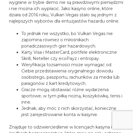
wygrane w trybie demo nie są prawdziwymi pieniędzmi
i nie można ich wypłacić. Jako kasyno online, które
działa od 2016 roku, Vulkan Vegas stało się jednym z
najlepszych wyborów dla entuzjastów hazardu online.
To jednak nie wszystko, bo Vulkan Vegas nie
zapomina również o miłośnikach
ponadczasowych gier hazardowych.
Karty Visa i MasterCard, portfele elektroniczne
Skrill, Neteller czy ecoPayz i entropay.
Weryfikacja tożsamości może wymagać od
Ciebie przedstawienia oryginalnego dowodu
osobistego, paszportu, rachunków za media lub
paragonów z kart kredytowych.
Gracze mogą obstawiać różne wydarzenia
sportowe, w tym piłkę nożną, koszykówkę, tenis i
inne.
Jednak, aby móc z nich skorzystać, konieczne
jest zarejestrowanie konta w kasynie.
Znajduje to odzwierciedlenie w licencjach kasyna i