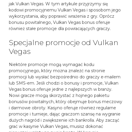
jak Vulkan Vegas. W tym artykule przyjrzymy się
kodowi promocyjnemu Vulkan Vegas i sposobom jego
wykorzystania, aby poprawić wrażenia z gry. Oprócz
bonusu powitalnego, Vulkan Vegas bonus oferuje
również stałe promocje dla powracających graczy.
Specjalne promocje od Vulkan
Vegas
Niektóre promocje mogą wymagać kodu
promocyjnego, który można znaleźć na stronie
promocji lub wysłać bezpośrednio do graczy e-mailem
lub SMS-em. Jeśli chodzi o bonusy i promocje, Vulkan
Vegas bonus oferuje jedne z najlepszych w branży.
Nowi gracze mogą skorzystać z hojnego pakietu
bonusów powitalnych, który obejmuje bonus meczowy
i darmowe obroty. Kasyno oferuje również regularne
promocje i turnieje, dając graczom szansę na wygranie
dużych nagród i zwiększenie ich bankrolla. Aby zacząć
grać w kasynie Vulkan Vegas, musisz dokonać