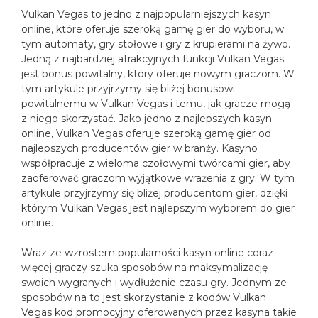
Vulkan Vegas to jedno z najpopularniejszych kasyn
online, które oferuje szeroką gamę gier do wyboru, w
tym automaty, gry stołowe i gry z krupierami na żywo.
Jedną z najbardziej atrakcyjnych funkcji Vulkan Vegas
jest bonus powitalny, który oferuje nowym graczom. W
tym artykule przyjrzymy się bliżej bonusowi
powitalnemu w Vulkan Vegas i temu, jak gracze mogą
z niego skorzystać. Jako jedno z najlepszych kasyn
online, Vulkan Vegas oferuje szeroką gamę gier od
najlepszych producentów gier w branży. Kasyno
współpracuje z wieloma czołowymi twórcami gier, aby
zaoferować graczom wyjątkowe wrażenia z gry. W tym
artykule przyjrzymy się bliżej producentom gier, dzięki
którym Vulkan Vegas jest najlepszym wyborem do gier
online.
Wraz ze wzrostem popularności kasyn online coraz
więcej graczy szuka sposobów na maksymalizację
swoich wygranych i wydłużenie czasu gry. Jednym ze
sposobów na to jest skorzystanie z kodów Vulkan
Vegas kod promocyjny oferowanych przez kasyna takie