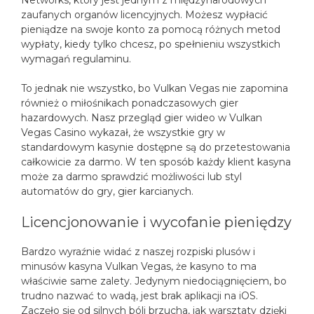
Networks, który jest jednym z międzynarodowych
zaufanych organów licencyjnych. Możesz wypłacić
pieniądze na swoje konto za pomocą różnych metod
wypłaty, kiedy tylko chcesz, po spełnieniu wszystkich
wymagań regulaminu.
To jednak nie wszystko, bo Vulkan Vegas nie zapomina
również o miłośnikach ponadczasowych gier
hazardowych. Nasz przegląd gier wideo w Vulkan
Vegas Casino wykazał, że wszystkie gry w
standardowym kasynie dostępne są do przetestowania
całkowicie za darmo. W ten sposób każdy klient kasyna
może za darmo sprawdzić możliwości lub styl
automatów do gry, gier karcianych.
Licencjonowanie i wycofanie pieniędzy
Bardzo wyraźnie widać z naszej rozpiski plusów i
minusów kasyna Vulkan Vegas, że kasyno to ma
właściwie same zalety. Jedynym niedociągnięciem, bo
trudno nazwać to wadą, jest brak aplikacji na iOS.
Zaczęło się od silnych bóli brzucha, jak warsztaty dzięki