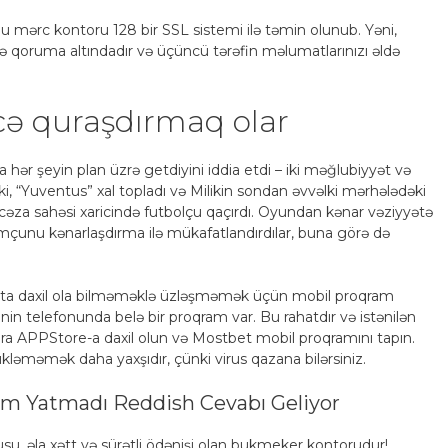
bu mərc kontoru 128 bir SSL sistemi ilə təmin olunub. Yəni,
lə qoruma altındadır və üçüncü tərəfin məlumatlarınızı əldə
cə quraşdırmaq olar
 hər şeyin plan üzrə getdiyini iddia etdi – iki məğlubiyyət və
 ki, “Yuventus” xal topladı və Milikin sondan əvvəlki mərhələdəki
 cəza sahəsi xaricində futbolçu qaçırdı. Oyundan kənar vəziyyətə
cumçunu kənarlaşdırma ilə mükafatlandırdılar, buna görə də
yta daxil ola bilməməklə üzləşməmək üçün mobil proqram
nin telefonunda belə bir proqram var. Bu rahatdır və istənilən
ra APPStore-a daxil olun və Mostbet mobil proqramını tapın.
kləməmək daha yaxşıdır, çünki virus qazana bilərsiniz.
am Yatmadı Reddish Cevabı Geliyor
u, əla xətt və sürətli ödənişi olan bukmeker kontorudur!