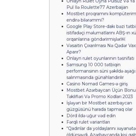
Onlayn Rulet Oyna Pulsuz Və Ya
Pul Ilə Roulette77 Azerbaijan
Mostbet proqramını kompüteri
endirə bilərəmmi?
Google Play Store-dakı bəzi tətbi
istifadəçi məlumatlarını ABŞ-ın x
orqanlarına göndərirmişlər￼
Vəsaitin Çıxarılması Nə Qədər Vax
Aparır?
Onlayn rulet oyunlarının təsnifatı
Samsung 10 000 tətbiqin
performansının süni şəkildə aşağı
salınmasında günahlandırılır
Casino Nomad Games-ə giriş
Mostbet Azərbaycan Üçün Bonu
Təklifləri Və Promo Kodları 2023
İşləyən bir Mostbet azerbaycan
güzgüsünü harada tapmaq olar
Dörd ildə uğur vəd edin
Fərqli rulet variantları
“Qadınlar da yoldaşlarını xəyanət
öldürsəydi, Azərbaycanda kişi qa