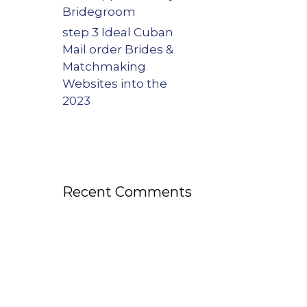
Bridegroom
step 3 Ideal Cuban
Mail order Brides &
Matchmaking
Websites into the
2023
Recent Comments