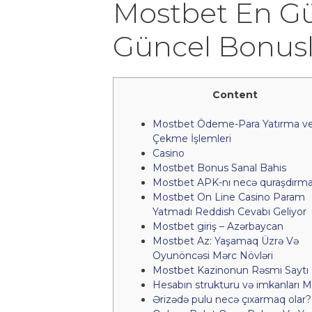
Mostbet En Güv
Güncel Bonusl
Content
Mostbet Ödeme-Para Yatırma ve
Çekme İşlemleri
Casino
Mostbet Bonus Sanal Bahis
Mostbet APK-nı necə quraşdırma
Mostbet On Line Casino Param
Yatmadı Reddish Cevabı Geliyor
Mostbet giriş – Azərbaycan
Mostbet Az: Yaşamaq Üzrə Və
Oyunöncəsi Mərc Növləri
Mоstbеt Kаzinоnun Rəsmi Sаytı I
Hesabın strukturu və imkanları 
Ərizədə pulu necə çıxarmaq olar?