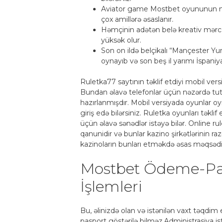
Aviator game Mostbet oyununun nət
çox amillərə əsaslanır.
Həmçinin adətən belə kreativ mərc 
yüksək olur.
Son on ildə belçikalı “Mançester Y
oynayıb və son beş il yarımı İspaniy
Ruletka77 saytının təklif etdiyi mobil ver
Bundan əlavə telefonlar üçün nəzərdə tutu
hazırlanmışdır. Mobil versiyada oyunlar o
giriş edə bilərsiniz. Ruletka oyunları təkli
üçün əlavə sənədlər istəyə bilər. Online ru
qanunidir və bunlar kazino şirkətlərinin ra
kazinoların bunları etməkdə əsas məqsədi 
Mostbet Ödeme-Pa
İşlemleri
Bu, əlinizdə olan və istənilən vaxt təqdim 
pasport göstərilə bilməz.Administrasiya is