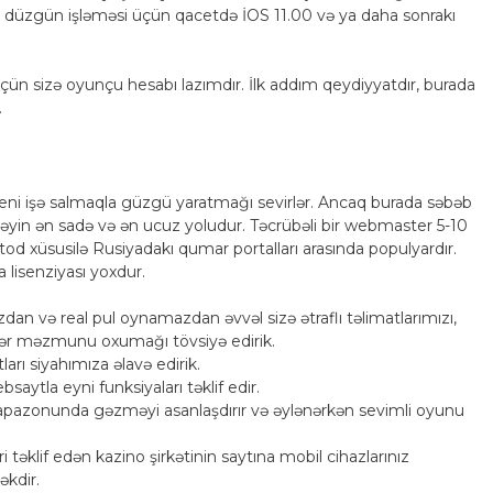
 düzgün işləməsi üçün qacetdə İOS 11.00 və ya daha sonrakı
n sizə oyunçu hesabı lazımdır. İlk addım qeydiyyatdır, burada
.
eni işə salmaqla güzgü yaratmağı sevirlər. Ancaq burada səbəb
əyin ən sadə və ən ucuz yoludur. Təcrübəli bir webmaster 5-10
d xüsusilə Rusiyadakı qumar portalları arasında populyardır.
lisenziyası yoxdur.
an və real pul oynamazdan əvvəl sizə ətraflı təlimatlarımızı,
 digər məzmunu oxumağı tövsiyə edirik.
arı siyahımıza əlavə edirik.
aytla eyni funksiyaları təklif edir.
 diapazonunda gəzməyi asanlaşdırır və əylənərkən sevimli oyunu
əklif edən kazino şirkətinin saytına mobil cihazlarınız
əkdir.