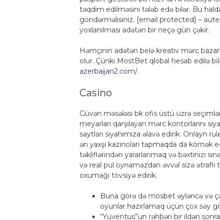
təqdim edilməsini tələb edə bilər. Bu halda
göndərməlisiniz. [email protected] – aute
yoxlanılması adətən bir neçə gün çəkir.
Həmçinin adətən belə kreativ mərc bazarl
olur. Çünki MostBet qlobal hesab edilə bil
azerbaijan2.com/
.
Casino
Güvən məsələsi bk ofis üstü üzrə seçimlə
meyarları qarşılayan mərc kontorlarını siy
saytları siyahımıza əlavə edirik. Onlayn rul
ən yaxşı kazinoları tapmaqda da kömək edə
təkliflərindən yararlanmaq və bəxtinizi 
və real pul oynamazdan əvvəl sizə ətraflı t
oxumağı tövsiyə edirik.
Buna görə də mosbet əyləncə və çağ
oyunlar hazırlamaq üçün çox səy gös
“Yuventus”un rəhbəri bir ildən sonra