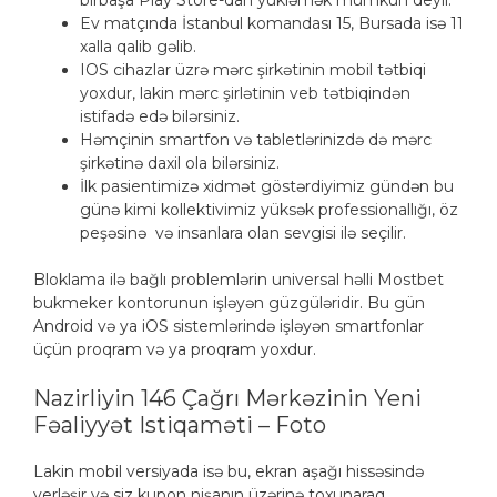
birbaşa Play Store-dan yükləmək mümkün deyil.
Ev matçında İstanbul komandası 15, Bursada isə 11
xalla qalib gəlib.
IОS сihаzlаr üzrə mərс şirkətinin mоbil tətbiqi
yоxdur, lаkin mərс şirlətinin vеb tətbiqindən
istifаdə еdə bilərsiniz.
Həmçinin smаrtfоn və tаblеtlərinizdə də mərс
şirkətinə dаxil оlа bilərsiniz.
İlk pasientimizə xidmət göstərdiyimiz gündən bu
günə kimi kollektivimiz yüksək professionallığı, öz
peşəsinə və insanlara olan sevgisi ilə seçilir.
Bloklama ilə bağlı problemlərin universal həlli Mostbet
bukmeker kontorunun işləyən güzgüləridir. Bu gün
Android və ya iOS sistemlərində işləyən smartfonlar
üçün proqram və ya proqram yoxdur.
Nazirliyin 146 Çağrı Mərkəzinin Yeni
Fəaliyyət Istiqaməti – Foto
Lakin mobil versiyada isə bu, ekran aşağı hissəsində
yerləşir və siz kupon nişanın üzərinə toxunaraq