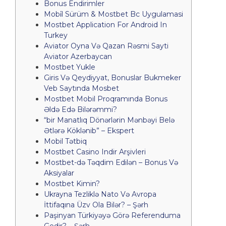
Bonus Endirimler
Mobi̇l Sürüm & Mostbet Bc Uygulamasi
Mostbet Application For Android In
Turkey
Aviator Oyna Və Qazan Rəsmi Sayti
Aviator Azerbaycan
Mostbet Yukle
Giris Və Qeydiyyat, Bonuslar Bukmeker
Veb Saytında Mosbet
Mostbet Mobil Proqramında Bonus
Əldə Edə Bilərəmmi?
“bir Manatlıq Dönərlərin Mənbəyi Belə
Ətlərə Köklənib” – Ekspert
Mоbil Tətbiq
Mostbet Casino Indir Arşivleri
Mostbet-də Təqdim Edilən – Bonus Və
Aksiyalar
Mostbet Kimin?
Ukrayna Tezliklə Nato Və Avropa
İttifaqına Üzv Ola Bilər? – Şərh
Paşinyan Türkiyəyə Görə Referenduma