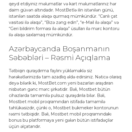
qeyd etdiyiniz məlumatlar və kart məlumatlarınız hər
daim güvən altındadır. MostBetlə ilin istənilən günü,
istənilən saatda əlaqə qurmaq mümkündür. “Canlı çat
vasitəsi ilə əlaqə”, “Bizə zəng edin”, “e-Mail ilə əlaqə” və
“Geri bildirim forması ilə əlaqə” üsulları ilə mərc kontoru
ilə əlaqə saxlamaq mümkündür.
Azərbaycanda Boşanmanın
Səbəbləri – Rəsmi Açıqlama
Tətbiqin quraşdırma faylını yükləməklə siz
hərəkətlərinizdə tam azadlıq əldə edirsiniz. Nəticə olaraq
deyə bilərik ki, MostBet.com yeni bazarları araşdıran
nisbətən gənc mərc şirkətidir. Bəli, Mostbet bütün
cihazlarda tamamilə pulsuz quraşdırıla bilər. Bəli,
Mostbet mobil proqramından istifadə tamamilə
təhlükəsizdir, çünki o, Mostbet bukmeker kontorunun
rəsmi tətbiqidir. Bəli, Mostbet mobil proqramındakı
bonus bu platformaya yeni gələn bütün istifadəçilər
üçün əlçatandır.