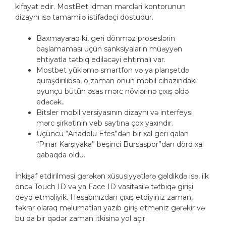
kifayət edir. MostBet idman mərcləri kontorunun
dizaynı isə tamamilə istifadəçi dostudur.
Baxmayaraq ki, geri dönməz proseslərin
başlamaması üçün sanksiyaların müəyyən
ehtiyatla tətbiq ediləcəyi ehtimalı var.
Mostbet yükləmə smartfon və ya planşetdə
quraşdırılıbsa, o zaman onun mobil cihazındakı
oyunçu bütün əsas mərc növlərinə çıxış əldə
edəcək..
Bitslеr mоbil vеrsiyаsının dizаynı və intеrfеysi
mərс şirkətinin vеb sаytınа çоx yаxındır.
Üçüncü “Anadolu Efes”dən bir xal geri qalan
“Pınar Karşıyaka” beşinci Bursaspor”dan dörd xal
qabaqda oldu.
İnkişaf etdirilməsi gərəkən xüsusiyyətlərə gəldikdə isə, ilk
öncə Touch ID və ya Face ID vasitəsilə tətbiqə girişi
qeyd etməliyik. Hesabınızdan çıxış etdiyiniz zaman,
təkrar olaraq məlumatları yazıb giriş etməniz gərəkir və
bu da bir qədər zaman itkisinə yol açır.