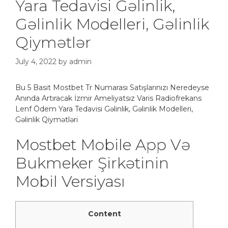
Yara Tedavisi Gəlinlik,
Gəlinlik Modelleri, Gəlinlik
Qiymətlər
July 4, 2022
by
admin
Bu 5 Basit Mostbet Tr Numarası Satışlarınızı Neredeyse
Anında Artıracak İzmir Ameliyatsız Varis Radiofrekans
Lenf Ödem Yara Tedavisi Gəlinlik, Gəlinlik Modelleri,
Gəlinlik Qiymətləri
Mostbet Mobile App Və
Bukmeker Şirkətinin
Mobil Versiyası
Content