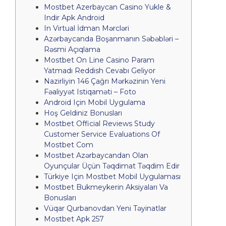
Mostbet Azerbaycan Casino Yukle &
Indir Apk Android
In Virtual İdman Mərcləri
Azərbaycanda Boşanmanın Səbəbləri –
Rəsmi Açıqlama
Mostbet On Line Casino Param
Yatmadı Reddish Cevabı Geliyor
Nazirliyin 146 Çağrı Mərkəzinin Yeni
Fəaliyyət Istiqaməti – Foto
Android Için Mobil Uygulama
Hoş Geldiniz Bonusları
Mostbet Official Reviews Study
Customer Service Evaluations Of
Mostbet Com
Mostbet Azərbaycandan Olan
Oyunçular Üçün Təqdimat Təqdim Edir
Türkiye Için Mostbet Mobil Uygulaması
Mostbet Bukmeykerin Aksiyaları Va
Bonusları
Vüqar Qurbanovdan Yeni Təyinatlar
Mostbet Apk 257