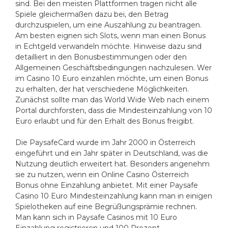
sind. Bei den meisten Plattformen tragen nicht alle
Spiele gleichermaßen dazu bei, den Betrag
durchzuspielen, um eine Auszahlung zu beantragen.
Am besten eignen sich Slots, wenn man einen Bonus
in Echtgeld verwandeln möchte. Hinweise dazu sind
detailliert in den Bonusbestimmungen oder den
Allgemeinen Geschäftsbedingungen nachzulesen. Wer
im Casino 10 Euro einzahlen möchte, um einen Bonus
zu erhalten, der hat verschiedene Möglichkeiten.
Zunächst sollte man das World Wide Web nach einem
Portal durchforsten, dass die Mindesteinzahlung von 10
Euro erlaubt und für den Erhalt des Bonus freigibt.
Die PaysafeCard wurde im Jahr 2000 in Österreich
eingeführt und ein Jahr später in Deutschland, was die
Nutzung deutlich erweitert hat. Besonders angenehm
sie zu nutzen, wenn ein Online Casino Österreich
Bonus ohne Einzahlung anbietet. Mit einer Paysafe
Casino 10 Euro Mindesteinzahlung kann man in einigen
Spielotheken auf eine Begrüßungsprämie rechnen.
Man kann sich in Paysafe Casinos mit 10 Euro