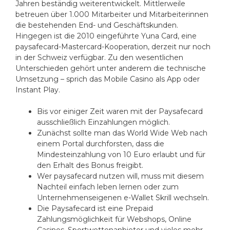
Jahren beständig weiterentwickelt. Mittlerweile
betreuen über 1.000 Mitarbeiter und Mitarbeiterinnen
die bestehenden End- und Geschäftskunden.
Hingegen ist die 2010 eingeführte Yuna Card, eine
paysafecard-Mastercard-Kooperation, derzeit nur noch
in der Schweiz verfügbar. Zu den wesentlichen
Unterschieden gehört unter anderem die technische
Umsetzung – sprich das Mobile Casino als App oder
Instant Play.
Bis vor einiger Zeit waren mit der Paysafecard
ausschließlich Einzahlungen möglich.
Zunächst sollte man das World Wide Web nach
einem Portal durchforsten, dass die
Mindesteinzahlung von 10 Euro erlaubt und für
den Erhalt des Bonus freigibt.
Wer paysafecard nutzen will, muss mit diesem
Nachteil einfach leben lernen oder zum
Unternehmenseigenen e-Wallet Skrill wechseln.
Die Paysafecard ist eine Prepaid
Zahlungsmöglichkeit für Webshops, Online