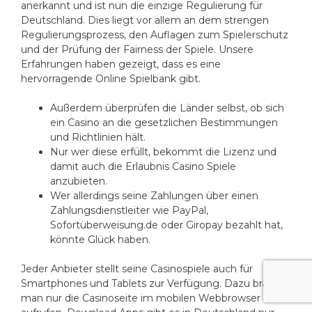
anerkannt und ist nun die einzige Regulierung für
Deutschland. Dies liegt vor allem an dem strengen
Regulierungsprozess, den Auflagen zum Spielerschutz
und der Prüfung der Fairness der Spiele. Unsere
Erfahrungen haben gezeigt, dass es eine
hervorragende Online Spielbank gibt.
Außerdem überprüfen die Länder selbst, ob sich
ein Casino an die gesetzlichen Bestimmungen
und Richtlinien hält.
Nur wer diese erfüllt, bekommt die Lizenz und
damit auch die Erlaubnis Casino Spiele
anzubieten.
Wer allerdings seine Zahlungen über einen
Zahlungsdienstleiter wie PayPal,
Sofortüberweisung.de oder Giropay bezahlt hat,
könnte Glück haben.
Jeder Anbieter stellt seine Casinospiele auch für
Smartphones und Tablets zur Verfügung. Dazu braucht
man nur die Casinoseite im mobilen Webbrowser