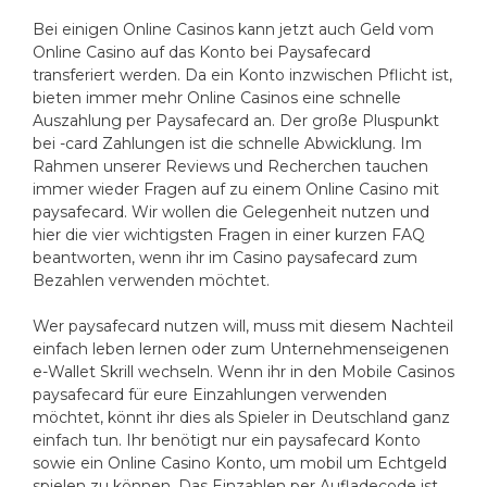
Bei einigen Online Casinos kann jetzt auch Geld vom
Online Casino auf das Konto bei Paysafecard
transferiert werden. Da ein Konto inzwischen Pflicht ist,
bieten immer mehr Online Casinos eine schnelle
Auszahlung per Paysafecard an. Der große Pluspunkt
bei -card Zahlungen ist die schnelle Abwicklung. Im
Rahmen unserer Reviews und Recherchen tauchen
immer wieder Fragen auf zu einem Online Casino mit
paysafecard. Wir wollen die Gelegenheit nutzen und
hier die vier wichtigsten Fragen in einer kurzen FAQ
beantworten, wenn ihr im Casino paysafecard zum
Bezahlen verwenden möchtet.
Wer paysafecard nutzen will, muss mit diesem Nachteil
einfach leben lernen oder zum Unternehmenseigenen
e-Wallet Skrill wechseln. Wenn ihr in den Mobile Casinos
paysafecard für eure Einzahlungen verwenden
möchtet, könnt ihr dies als Spieler in Deutschland ganz
einfach tun. Ihr benötigt nur ein paysafecard Konto
sowie ein Online Casino Konto, um mobil um Echtgeld
spielen zu können. Das Einzahlen per Aufladecode ist