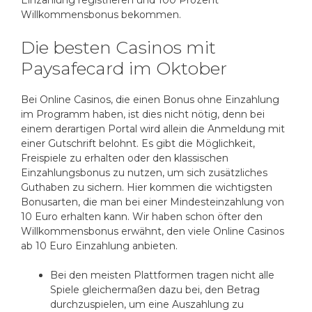
Einzahlung registrieren und 100 Prozent
Willkommensbonus bekommen.
Die besten Casinos mit
Paysafecard im Oktober
Bei Online Casinos, die einen Bonus ohne Einzahlung
im Programm haben, ist dies nicht nötig, denn bei
einem derartigen Portal wird allein die Anmeldung mit
einer Gutschrift belohnt. Es gibt die Möglichkeit,
Freispiele zu erhalten oder den klassischen
Einzahlungsbonus zu nutzen, um sich zusätzliches
Guthaben zu sichern. Hier kommen die wichtigsten
Bonusarten, die man bei einer Mindesteinzahlung von
10 Euro erhalten kann. Wir haben schon öfter den
Willkommensbonus erwähnt, den viele Online Casinos
ab 10 Euro Einzahlung anbieten.
Bei den meisten Plattformen tragen nicht alle
Spiele gleichermaßen dazu bei, den Betrag
durchzuspielen, um eine Auszahlung zu