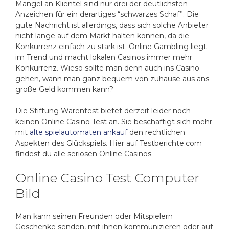
Mangel an Klientel sind nur drei der deutlichsten
Anzeichen für ein derartiges “schwarzes Schaf”. Die
gute Nachricht ist allerdings, dass sich solche Anbieter
nicht lange auf dem Markt halten können, da die
Konkurrenz einfach zu stark ist. Online Gambling liegt
im Trend und macht lokalen Casinos immer mehr
Konkurrenz. Wieso sollte man denn auch ins Casino
gehen, wann man ganz bequem von zuhause aus ans
große Geld kommen kann?
Die Stiftung Warentest bietet derzeit leider noch
keinen Online Casino Test an. Sie beschäftigt sich mehr
mit
alte spielautomaten ankauf
den rechtlichen
Aspekten des Glückspiels. Hier auf Testberichte.com
findest du alle seriösen Online Casinos.
Online Casino Test Computer
Bild
Man kann seinen Freunden oder Mitspielern
Geschenke senden, mit ihnen kommunizieren oder auf