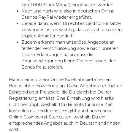
von 1.000 € pro Monat) eingehalten werden.
Nach und nach wird also in deutschen Online
Casinos PayPal wieder eingeführt.
Gerade dann, wenn Du echtes Geld für Einsätze
verwendest ist es wichtig, dass es sich um einen
legalen Anbieter handelt.
Zudem erkennt man unseriöse Angebote an
fehlender Verschlüsselung sowie nach unseren
Casino Erfahrungen daran, dass die
Bonusbedingungen keine Chance lassen, den
Bonus freizuspielen.
Manch eine sichere Online Spielhalle bietet einen
Bonus ohne Einzahlung an. Diese Angebote enthalten
Echtgeld oder Freispiele, die Du gleich bei Deiner
Registrierung erhältst. Eine Einzahlung wird hierfür
nicht benötigt, weshalb Du die Slots für kurze Zeit
kostenlos nutzen kannst. Es gibt durchaus seriöse
Online Casinos mit Startguten, weshalb Du ein
entsprechendes Angebot auch in Deutschland finden
wirst.