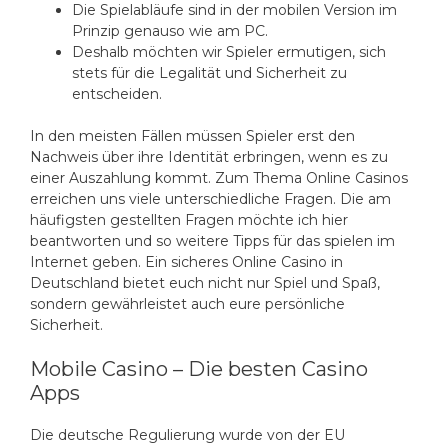
Die Spielabläufe sind in der mobilen Version im
Prinzip genauso wie am PC.
Deshalb möchten wir Spieler ermutigen, sich
stets für die Legalität und Sicherheit zu
entscheiden.
In den meisten Fällen müssen Spieler erst den
Nachweis über ihre Identität erbringen, wenn es zu
einer Auszahlung kommt. Zum Thema Online Casinos
erreichen uns viele unterschiedliche Fragen. Die am
häufigsten gestellten Fragen möchte ich hier
beantworten und so weitere Tipps für das spielen im
Internet geben. Ein sicheres Online Casino in
Deutschland bietet euch nicht nur Spiel und Spaß,
sondern gewährleistet auch eure persönliche
Sicherheit.
Mobile Casino – Die besten Casino
Apps
Die deutsche Regulierung wurde von der EU