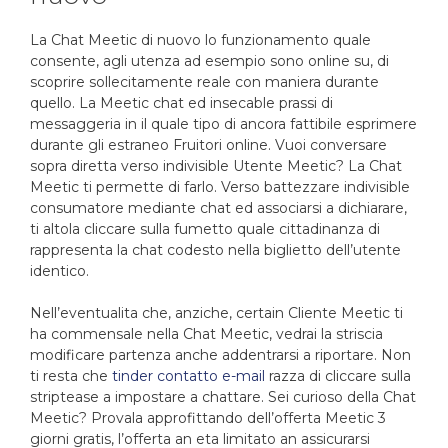
La Chat Meetic di nuovo lo funzionamento quale
consente, agli utenza ad esempio sono online su, di
scoprire sollecitamente reale con maniera durante
quello. La Meetic chat ed insecable prassi di
messaggeria in il quale tipo di ancora fattibile esprimere
durante gli estraneo Fruitori online. Vuoi conversare
sopra diretta verso indivisible Utente Meetic? La Chat
Meetic ti permette di farlo. Verso battezzare indivisible
consumatore mediante chat ed associarsi a dichiarare,
ti altola cliccare sulla fumetto quale cittadinanza di
rappresenta la chat codesto nella biglietto dell’utente
identico.
Nell’eventualita che, anziche, certain Cliente Meetic ti
ha commensale nella Chat Meetic, vedrai la striscia
modificare partenza anche addentrarsi a riportare. Non
ti resta che
tinder contatto e-mail
razza di cliccare sulla
striptease a impostare a chattare. Sei curioso della Chat
Meetic? Provala approfittando dell’offerta Meetic 3
giorni gratis, l’offerta an eta limitato an assicurarsi