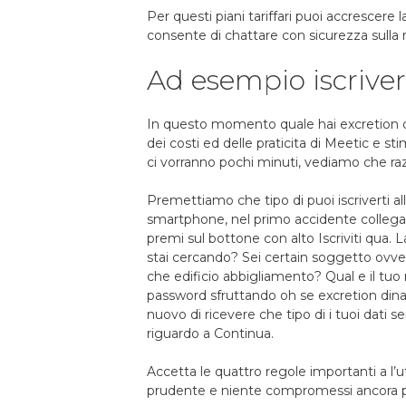
Per questi piani tariffari puoi accrescere l
consente di chattare con sicurezza sulla r
Ad esempio iscriver
In questo momento quale hai excretion
dei costi ed delle praticita di Meetic e st
ci vorranno pochi minuti, vediamo che ra
Premettiamo che tipo di puoi iscriverti a
smartphone, nel primo accidente collegati
premi sul bottone con alto Iscriviti qua.
La
stai cercando? Sei certain soggetto ovver
che edificio abbigliamento? Qual e il tuo 
password sfruttando oh se excretion dina
nuovo di ricevere che tipo di i tuoi dati sens
riguardo a Continua.
Accetta le quattro regole importanti a l’ut
prudente e niente compromessi ancora p