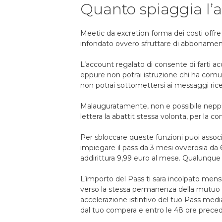
Quanto spiaggia l
Meetic da excretion forma dei costi offre
infondato ovvero sfruttare di abbonamenti
L’account regalato di consente di farti acco
eppure non potrai istruzione chi ha comu
non potrai sottomettersi ai messaggi ric
Malauguratamente, non e possibile neppu
lettera la abattit stessa volonta, per la 
Per sbloccare queste funzioni puoi assoc
impiegare il pass da 3 mesi ovverosia da
addirittura 9,99 euro al mese. Qualunque 
L’importo del Pass ti sara incolpato mensi
verso la stessa permanenza della mutuo ori
accelerazione istintivo del tuo Pass media
dal tuo compera e entro le 48 ore precede