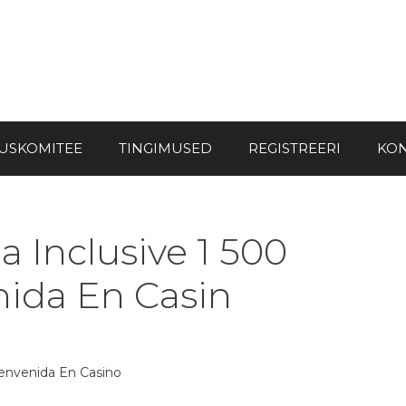
USKOMITEE
TINGIMUSED
REGISTREERI
KON
a Inclusive 1 500
ida En Casin
ienvenida En Casino