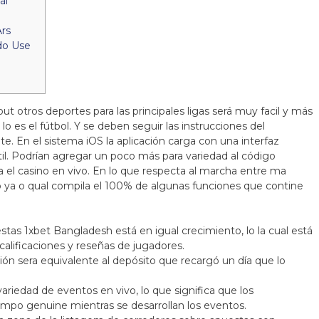
al
rs
do Use
 otros deportes para las principales ligas será muy facil y más
 es el fútbol. Y se deben seguir las instrucciones del
te. En el sistema iOS la aplicación carga con una interfaz
útil. Podrían agregar un poco más para variedad al código
 el casino en vivo. En lo que respecta al marcha entre ma
ya o qual compila el 100% de algunas funciones que contine
stas 1xbet Bangladesh está en igual crecimiento, lo la cual está
alificaciones y reseñas de jugadores.
ión sera equivalente al depósito que recargó un día que lo
riedad de eventos en vivo, lo que significa que los
mpo genuine mientras se desarrollan los eventos.