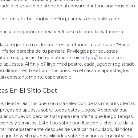
umado a el servicio de atención al consumidor funciona muy bien
tenis, fútbol, ​​rugby, golfing, carreras de caballos o de
ar su obligación, deberá verificarse durante la plataforma.
 las preguntas más frecuentes apretando la tableta de “Hacer
nferior derecha de tu pantalla. Privilegios por apuestas
plataforma, gracias the que obtiene mis
https://1xbetar2.com
 apuestas. Al fin y p? linje med postre, cada jugador registrado
n diferentes 1xBet promociones. En el casa de apuestas, los
están constantemente esperandole.
tas En El Sitio Cbet
s delete Día”, los que son una selección de las mejores ofertas
 preços de apuesta sobre todos estos juegos. Recuerda que
suarios nuevos, pero se trata para una oferta que luego tengas,
ones y servicios. Este tipo sobre bonificación u chollo te da la
star inmediatamente después de verificar tu cuidado, dándote
o que te weil más posibilidades sobre ganancias. Encontrá los