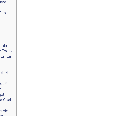
ista
Con
bet
entina:
e Todas
 En La
1xbet
Y
et Y
e
a!
a Cual
remio