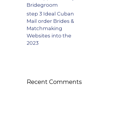
Bridegroom
step 3 Ideal Cuban
Mail order Brides &
Matchmaking
Websites into the
2023
Recent Comments