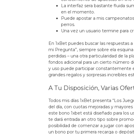
La interfaz sera bastante fluida s
en el momento.
Puede apostar a mis campeonatos de 
perros.
Una vez un usuario termine para cre
En 1xBet puedes buscar las respuestas a
mi Pregunta”, siempre sobre ela esquina i
perdidas – una otra particularidad de la 
fondos adicional para un cierto número de
y uso puede participar constantemente e
grandes regalos y sorpresas increíbles 
A Tu Disposición, Varias Ofer
Todos mis días 1xBet presenta “Los Juego
del día, con cuotas mejoradas y mayores
este bono 1xbet está diseñado para los u
te dará entrada an otro tipo sobre promoci
posibilidad de comenzar a jugar con apo
un bono por tu primera recarga o depósit