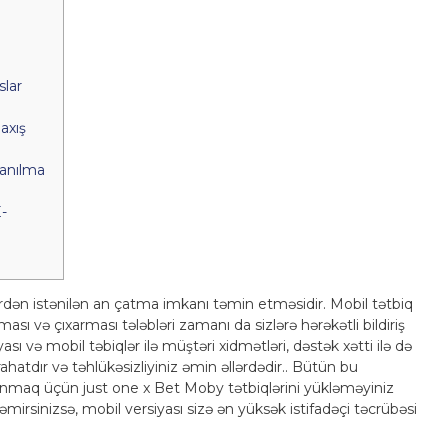
lar
axış
lаnılmа
-
 yerdən istənilən an çatma imkanı təmin etməsidir. Mobil tətbiq
ması və çıxarması tələbləri zamanı da sizlərə hərəkətli bildiriş
 və mobil təbiqlər ilə müştəri xidmətləri, dəstək xətti ilə də
tdır və təhlükəsizliyiniz əmin əllərdədir.. Bütün bu
nmaq üçün just one x Bet Moby tətbiqlərini yükləməyiniz
mirsinizsə, mobil versiyası sizə ən yüksək istifadəçi təcrübəsi