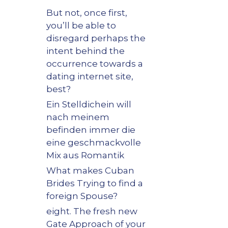
But not, once first,
you’ll be able to
disregard perhaps the
intent behind the
occurrence towards a
dating internet site,
best?
Ein Stelldichein will
nach meinem
befinden immer die
eine geschmackvolle
Mix aus Romantik
What makes Cuban
Brides Trying to find a
foreign Spouse?
eight. The fresh new
Gate Approach of your