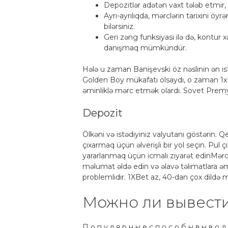
Depozitlər adətən vaxt tələb etmir,
Ayrı-ayrılıqda, mərclərin tarixini öy
bilərsiniz.
Geri zəng funksiyası ilə də, kontur 
danışmaq mümkündür.
Hələ u zaman Banişevski öz nəslinin ən ist
Golden Boy mükafatı olsaydı, o zaman 1x
əminliklə mərc etmək olardı. Sovet Premy
Depozit
Ölkəni və istədiyiniz valyutanı göstərin. 
çıxarmaq üçün əlverişli bir yol seçin. Pu
yararlanmaq üçün icmalı ziyarət edinMərc
məlumat əldə edin və əlavə təlimatlara 
problemlidir. 1XBet az, 40-dan çox dildə m
Можно ли вывести 
П о п у л я р н ы е с п о с о б ы в ы в о д