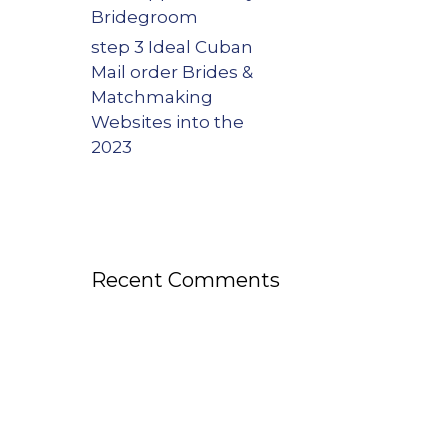
Bridegroom
step 3 Ideal Cuban
Mail order Brides &
Matchmaking
Websites into the
2023
Recent Comments