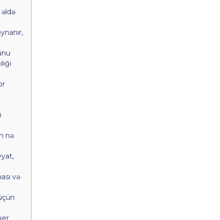
 əldə
ynanır,
unu
lığı
or
i
n nə
yаt,
ası və
 üçün
kеr