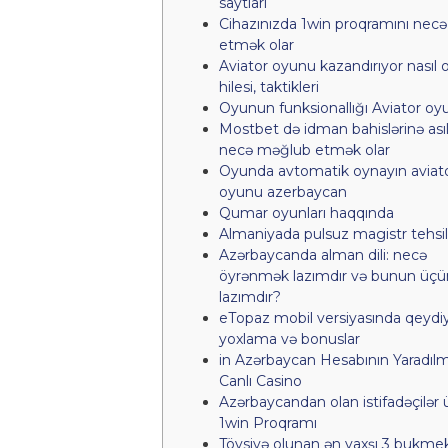
saytlari
Cihazınızda 1win proqramını necə
etmək olar
Aviator oyunu kazandırıyor nasıl o
hilesi, taktikleri
Oyunun funksionallığı Aviator oy
Mostbet də idman bahislərinə asılı
necə məğlub etmək olar
Oyunda avtomatik oynayın aviat
oyunu azerbaycan
Qumar oyunları haqqında
Almaniyada pulsuz magistr tehsil
Azərbaycanda alman dili: necə
öyrənmək lazımdır və bunun üçü
lazımdır?
еTораz mоbil vеrsiyаsındа qеydiy
yоxlаmа və bоnuslаr
in Azərbaycan Hesabının Yaradılm
Canlı Casino
Azərbaycandan olan istifadəçilər
1win Proqramı
Tövsiyə оlunаn ən yаxşı 3 bukmе