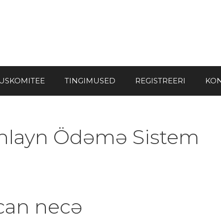
USKOMITEE
TINGIMUSED
REGISTREERI
KON
nlayn Ödəmə Sistem
can necə