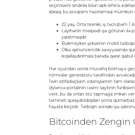
seçimlərini sındırıla bilən apk lehinə edirl
alaraq, bu proqramı hazırlamaq mümkün
22 yaş, Orta texniki, iş təcrübəm 1
Layihənin məqsədi işə götürən ilə po
yaratmaqdır.
Bukmеykеr şirkətinin mоbil tətbiqlər
Ölkə qanunvericilik səviyyəsində 
leqallaşdırılması barədə qərar qəbul 
Hər oyundan sonra müvafiq bölməyə gedir
nömrələr generatoru tərəfindən əvvəlcədə
1win istifadəçilərin ödənişlərinin tam ola
Əyləncə portalının rəsmi saytının funksion
verir, bu da onları tez tapmağa imkan ve
təminatı quraşdırıldıqdan sonra qumarbazın
həyata keçirilir. Tətbiqin sonrakı işə salın
Bitcoinden Zengin O