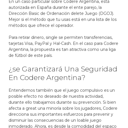
En un caso particular sobre Codere Argentina, está
autorizada en España durante el ente parejo, la
Dirección Basic de Ordenación delete Juego (DGOJ).
Mejor si el método que tu usas está en una lista de los
métodos que ofrece el operador.
Para retirar dinero, single se permiten transferencias,
tarjetas Visa, PayPal y Hal-Cash. En el caso para Codere
Argentina, la propuesta es tan atractiva como una liga
de fútbol de este país.
¿se Garantizará Una Seguridad
En Codere Argentina?
Entendemos también que el juego compulsivo es un
posible efecto no deseado de nuestra actividad,
durante ello trabajamos durante su prevención. Si bien
afecta a great una minoría sobre los jugadores, Codere
direcciona sus importantes esfuerzos para prevenir y
disminuir las consecuencias de un loable juego
inmoderado. Ahora, es desde la comodidad del espaço