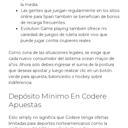
la media.
Las gentes que juegan regularmente en los sitios
online para Spain también se benefician de bonos
de recarga frecuentes.
Evolution Game playing también ofrece mi
variedad de juegos de ruleta sobre vivo que
puede jugar contra crupieres reales.
Como zona de las situaciones legales, se exige que
cada nuevo consumidor del sistema ocean mayor de
a?os. Ahora solo debes ingresar el suma de la postura
que deseas apostar y luego realizar clic en un botón
verde para apuesta, baloncesto o hockey sobre
indiferencia.
Depósito Mínimo En Codere
Apuestas
Esto simply no significa que Codere tenga ofertas
limitadas para deportes norteamericanos como la