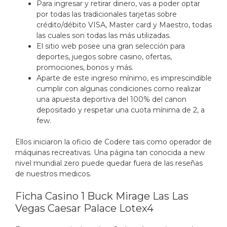
Para ingresar y retirar dinero, vas a poder optar
por todas las tradicionales tarjetas sobre
crédito/débito VISA, Master card y Maestro, todas
las cuales son todas las más utilizadas.
El sitio web posee una gran selección para
deportes, juegos sobre casino, ofertas,
promociones, bonos y más.
Aparte de este ingreso mínimo, es imprescindible
cumplir con algunas condiciones como realizar
una apuesta deportiva del 100% del canon
depositado y respetar una cuota mínima de 2, a
few.
Ellos iniciaron la oficio de Codere tais como operador de
máquinas recreativas. Una página tan conocida a new
nivel mundial zero puede quedar fuera de las reseñas
de nuestros medicos.
Ficha Casino 1 Buck Mirage Las Las
Vegas Caesar Palace Lotex4