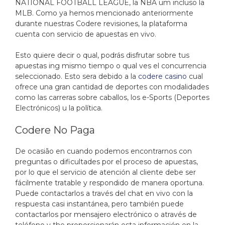
NATIONAL FOOTBALL LEAGUE, la NBA um incluso la
MLB. Como ya hemos mencionado anteriormente
durante nuestras Codere revisiones, la plataforma
cuenta con servicio de apuestas en vivo.
Esto quiere decir o qual, podrás disfrutar sobre tus
apuestas ing mismo tiempo o qual ves el concurrencia
seleccionado. Esto sera debido a la
codere casino
cual
ofrece una gran cantidad de deportes con modalidades
como las carreras sobre caballos, los e-Sports (Deportes
Electrónicos) u la política.
Codere No Paga
De ocasião en cuando podemos encontrarnos con
preguntas o dificultades por el proceso de apuestas,
por lo que el servicio de atención al cliente debe ser
fácilmente tratable y respondido de manera oportuna.
Puede contactarlos a través del chat en vivo con la
respuesta casi instantánea, pero también puede
contactarlos por mensajero electrónico o através de