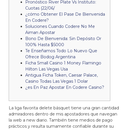
Pronóstico River Plate Vs Instituto:
Cuotas (22/06/
¿cómo Obtener El Pase De Bienvenida
En Codere?
Soluciones Cuando Codere No Me
Aiman Apostar
Bono De Bienvenida: Sin Depósito Or
100% Hasta $5000
Te Enseñamos Todo Lo Nuevo Que
Ofrece Bodog Argentina
Ficha Small Casino 1 Money Flamingo
Hilton Las Vegas Usa
Antigua Ficha Token, Caesar Palace,
Casino Todas Las Vegas 1 Dolar
¿es En Paz Apostar En Codere Casino?
La liga favorita delete básquet tiene una gran cantidad
admiradores dentro de mis apostadores que navegan
la web a new diario. También tiene medios de pago
prácticos y resulta sumamente confiable durante su