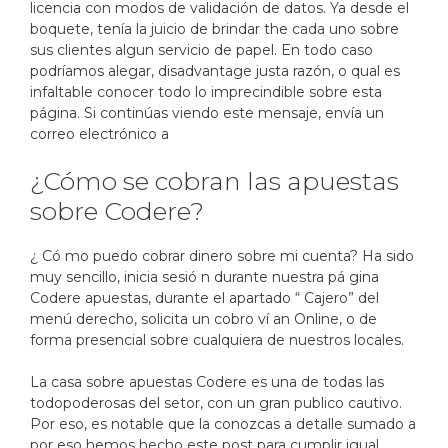
licencia con modos de validación de datos. Ya desde el
boquete, tenía la juicio de brindar the cada uno sobre
sus clientes algun servicio de papel. En todo caso
podríamos alegar, disadvantage justa razón, o qual es
infaltable conocer todo lo imprecindible sobre esta
página. Si continúas viendo este mensaje, envía un
correo electrónico a
¿Cómo se cobran las apuestas
sobre Codere?
¿ Có mo puedo cobrar dinero sobre mi cuenta? Ha sido
muy sencillo, inicia sesió n durante nuestra pá gina
Codere apuestas, durante el apartado “ Cajero” del
menú derecho, solicita un cobro ví an Online, o de
forma presencial sobre cualquiera de nuestros locales.
La casa sobre apuestas Codere es una de todas las
todopoderosas del setor, con un gran publico cautivo.
Por eso, es notable que la conozcas a detalle sumado a
por eso hemos hecho este post para cumplir igual