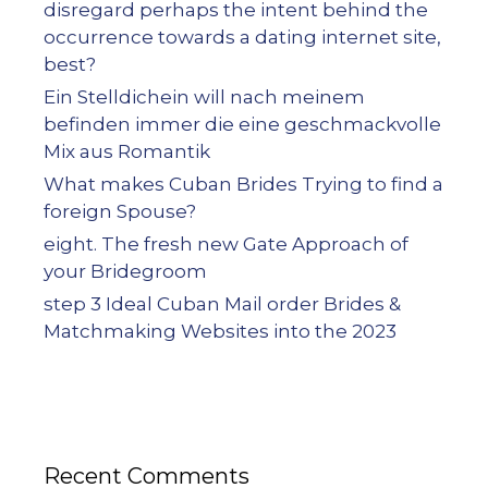
disregard perhaps the intent behind the
occurrence towards a dating internet site,
best?
Ein Stelldichein will nach meinem
befinden immer die eine geschmackvolle
Mix aus Romantik
What makes Cuban Brides Trying to find a
foreign Spouse?
eight. The fresh new Gate Approach of
your Bridegroom
step 3 Ideal Cuban Mail order Brides &
Matchmaking Websites into the 2023
Recent Comments