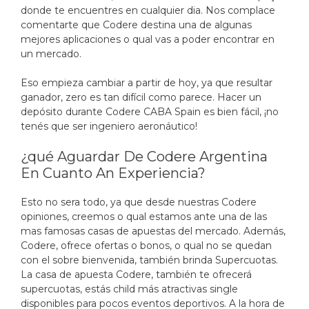
donde te encuentres en cualquier dia. Nos complace
comentarte que Codere destina una de algunas
mejores aplicaciones o qual vas a poder encontrar en
un mercado.
Eso empieza cambiar a partir de hoy, ya que resultar
ganador, zero es tan difícil como parece. Hacer un
depósito durante Codere CABA Spain es bien fácil, ¡no
tenés que ser ingeniero aeronáutico!
¿qué Aguardar De Codere Argentina
En Cuanto An Experiencia?
Esto no sera todo, ya que desde nuestras Codere
opiniones, creemos o qual estamos ante una de las
mas famosas casas de apuestas del mercado. Además,
Codere, ofrece ofertas o bonos, o qual no se quedan
con el sobre bienvenida, también brinda Supercuotas.
La casa de apuesta Codere, también te ofrecerá
supercuotas, estás child más atractivas single
disponibles para pocos eventos deportivos. A la hora de