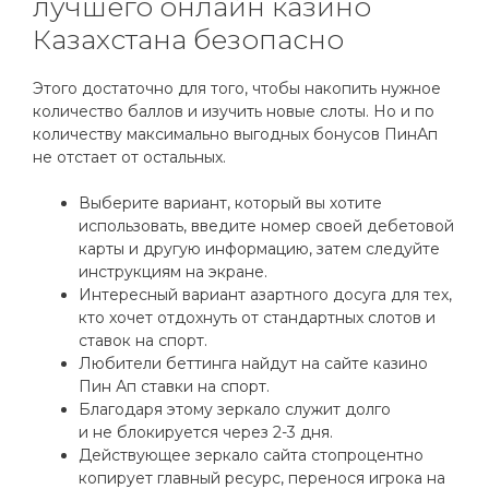
лучшего онлайн казино
Казахстана безопасно
Этого достаточно для того, чтобы накопить нужное
количество баллов и изучить новые слоты. Но и по
количеству максимально выгодных бонусов ПинАп
не отстает от остальных.
Выберите вариант, который вы хотите
использовать, введите номер своей дебетовой
карты и другую информацию, затем следуйте
инструкциям на экране.
Интересный вариант азартного досуга для тех,
кто хочет отдохнуть от стандартных слотов и
ставок на спорт.
Любители беттинга найдут на сайте казино
Пин Ап ставки на спорт.
Благодаря этому зеркало служит долго
и не блокируется через 2-3 дня.
Действующее зеркало сайта стопроцентно
копирует главный ресурс, перенося игрока на