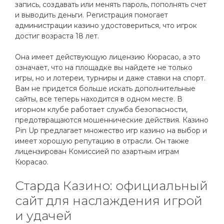
запись, создавать или менять пароль, пополнять счет
и выводить деньги. Регистрация помогает
администрации казино удостовериться, что игрок
достиг возраста 18 лет.
Она имеет действующую лицензию Кюрасао, а это
означает, что на площадке вы найдете не только
игры, но и лотереи, турниры и даже ставки на спорт.
Вам не придется больше искать дополнительные
сайты, все теперь находится в одном месте. В
игорном клубе работает служба безопасности,
предотвращаются мошеннические действия. Казино
Pin Up предлагает множество игр казино на выбор и
имеет хорошую репутацию в отрасли. Он также
лицензирован Комиссией по азартным играм
Кюрасао.
Старда Казино: официальный
сайт для наслаждения игрой
и удачей