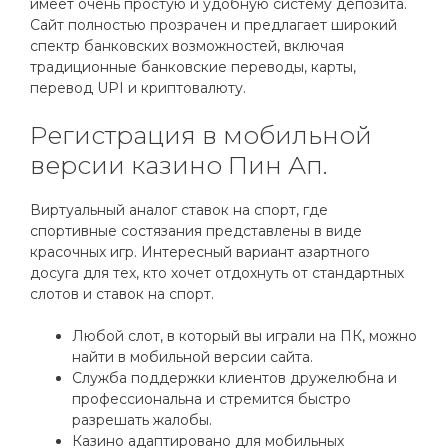
имеет очень простую и удобную систему депозита.
Сайт полностью прозрачен и предлагает широкий
спектр банковских возможностей, включая
традиционные банковские переводы, карты,
перевод UPI и криптовалюту.
Регистрация в мобильной
версии казино Пин Ап.
Виртуальный аналог ставок на спорт, где
спортивные состязания представлены в виде
красочных игр. Интересный вариант азартного
досуга для тех, кто хочет отдохнуть от стандартных
слотов и ставок на спорт.
Любой слот, в который вы играли на ПК, можно
найти в мобильной версии сайта.
Служба поддержки клиентов дружелюбна и
профессиональна и стремится быстро
разрешать жалобы.
Казино адаптировано для мобильных