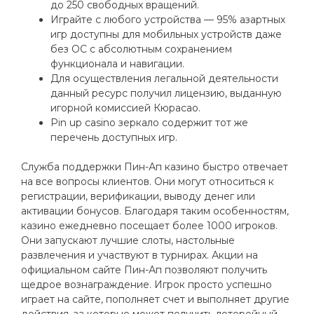
до 250 свободных вращений.
Играйте с любого устройства — 95% азартных
игр доступны для мобильных устройств даже
без ОС с абсолютным сохранением
функционала и навигации.
Для осуществления легальной деятельности
данный ресурс получил лицензию, выданную
игорной комиссией Кюрасао.
Pin up casino зеркало содержит тот же
перечень доступных игр.
Служба поддержки Пин-Ап казино быстро отвечает
на все вопросы клиентов. Они могут относиться к
регистрации, верификации, выводу денег или
активации бонусов. Благодаря таким особенностям,
казино ежедневно посещает более 1000 игроков.
Они запускают лучшие слоты, настольные
развлечения и участвуют в турнирах. Акции на
официальном сайте Пин-Ап позволяют получить
щедрое вознаграждение. Игрок просто успешно
играет на сайте, пополняет счет и выполняет другие