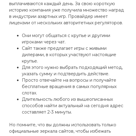
выплачиваются каждый день. За свою короткую
историю компания уже получила множество наград
в индустрии азартных игр. Провайдер имеет
лицензии от нескольких авторитетных регуляторов.
Они могут общаться с крупье и другими
игроками через чат.
Сайт также предлагает игры с живыми
дилерами, в которых участвуют настоящие
крупье.
Для этого нужно выбрать подходящий метод,
указать сумму и подтвердить действие.
Просто отвечайте на вопросы и получайте
бесплатные вращения в самых популярных
слотах.
Длительность любого из вышеописанных
способов найти актуальный на сегодня адрес
составляет 2-3 минуты.
Но помните, что вы должны использовать только
официальные зеркала сайтов, чтобы избежать