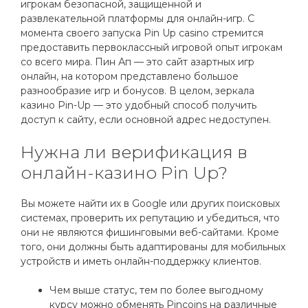
игрокам безопасной, защищенной и
развлекательной платформы для онлайн-игр. С
момента своего запуска Pin Up casino стремится
предоставить первоклассный игровой опыт игрокам
со всего мира. Пин Ап — это сайт азартных игр
онлайн, на котором представлено большое
разнообразие игр и бонусов. В целом, зеркала
казино Pin-Up — это удобный способ получить
доступ к сайту, если основной адрес недоступен.
Нужна ли верификация в
онлайн-казино Pin Up?
Вы можете найти их в Google или других поисковых
системах, проверить их репутацию и убедиться, что
они не являются фишинговыми веб-сайтами. Кроме
того, они должны быть адаптированы для мобильных
устройств и иметь онлайн-поддержку клиентов.
Чем выше статус, тем по более выгодному
курсу можно обменять Pincoins на различные