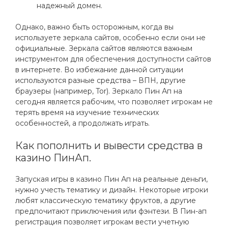
надежный домен.
Однако, важно быть осторожным, когда вы
используете зеркала сайтов, особенно если они не
официальные. Зеркала сайтов являются важным
инструментом для обеспечения доступности сайтов
в интернете. Во избежание данной ситуации
используются разные средства – ВПН, другие
браузеры (например, Tor). Зеркало Пин Ап на
сегодня является рабочим, что позволяет игрокам не
терять время на изучение технических
особенностей, а продолжать играть.
Как пополнить и вывести средства в
казино ПинАп.
Запуская игры в казино Пин Ап на реальные деньги,
нужно учесть тематику и дизайн. Некоторые игроки
любят классическую тематику фруктов, а другие
предпочитают приключения или фэнтези. В Пин-ап
регистрация позволяет игрокам вести учетную