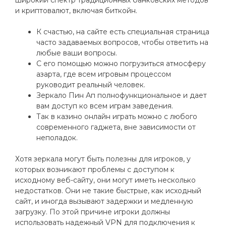
широкий спектр традиционных банковских методов
и криптовалют, включая биткойн.
К счастью, на сайте есть специальная страница
часто задаваемых вопросов, чтобы ответить на
любые ваши вопросы.
С его помощью можно погрузиться атмосферу
азарта, где всем игровым процессом
руководит реальный человек.
Зеркало Пин Ап полнофункциональное и дает
вам доступ ко всем играм заведения.
Так в казино онлайн играть можно с любого
современного гаджета, вне зависимости от
неполадок.
Хотя зеркала могут быть полезны для игроков, у
которых возникают проблемы с доступом к
исходному веб-сайту, они могут иметь несколько
недостатков. Они не такие быстрые, как исходный
сайт, и иногда вызывают задержки и медленную
загрузку. По этой причине игроки должны
использовать надежный VPN для подключения к