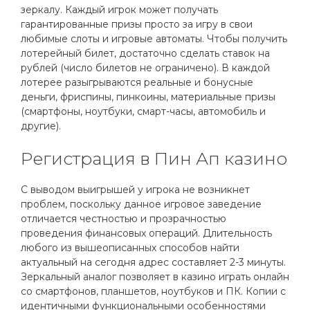
зеркалу. Каждый игрок может получать
гарантированные призы просто за игру в свои
любимые слоты и игровые автоматы. Чтобы получить
лотерейный билет, достаточно сделать ставок на
рублей (число билетов не ограничено). В каждой
лотерее разыгрываются реальные и бонусные
деньги, фриспины, пинкоины, материальные призы
(смартфоны, ноутбуки, смарт-часы, автомобиль и
другие).
Регистрация в Пин Ап казино
С выводом выигрышей у игрока не возникнет
проблем, поскольку данное игровое заведение
отличается честностью и прозрачностью
проведения финансовых операций. Длительность
любого из вышеописанных способов найти
актуальный на сегодня адрес составляет 2-3 минуты.
Зеркальный аналог позволяет в казино играть онлайн
со смартфонов, планшетов, ноутбуков и ПК. Копии с
идентичными функциональными особенностями