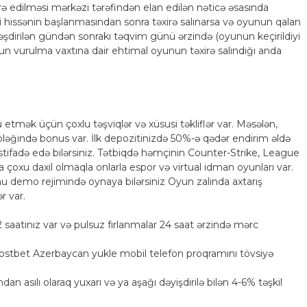
arə edilməsi mərkəzi tərəfindən elan edilən nəticə əsasında
ci hissənin başlanmasından sonra təxirə salınarsa və oyunun qalan
şdirilən gündən sonrakı təqvim günü ərzində (oyunun keçirildiyi
qolun vurulma vaxtına dair ehtimal oyunun təxirə salındığı anda
etmək üçün çoxlu təşviqlər və xüsusi təkliflər var. Məsələn,
ğində bonus var. İlk depozitinizdə 50%-ə qədər endirim əldə
ifadə edə bilərsiniz. Tətbiqdə həmçinin Counter-Strike, League
çoxu daxil olmaqla onlarla espor və virtual idman oyunları var.
 demo rejimində oynaya bilərsiniz Oyun zalında axtarış
r var.
atınız var və pulsuz fırlanmalar 24 saat ərzində mərc
Mostbet Azerbaycan yukle mobil telefon proqramını tövsiyə
n asılı olaraq yuxarı və ya aşağı dəyişdirilə bilən 4-6% təşkil