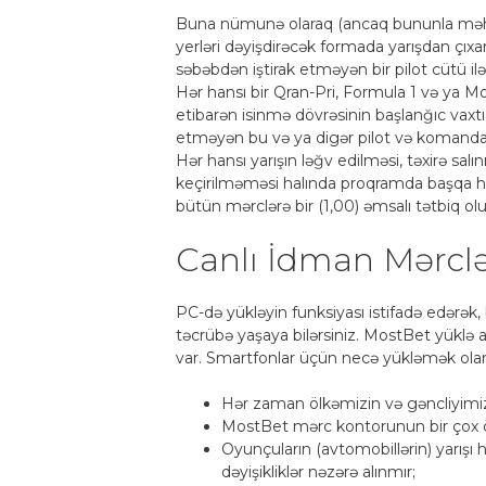
Buna nümunə olaraq (ancaq bununla məhdu
yerləri dəyişdirəcək formada yarışdan çıxar
səbəbdən iştirak etməyən bir pilot cütü ilə
Hər hansı bir Qran-Pri, Formula 1 və ya Mo
etibarən isinmə dövrəsinin başlanğıc vaxtı 
etməyən bu və ya digər pilot və komanda il
Hər hansı yarışın ləğv edilməsi, təxirə sal
keçirilməməsi halında proqramda başqa hal
bütün mərclərə bir (1,00) əmsalı tətbiq ol
Canlı İdman Mərclə
PC-də yükləyin funksiyası istifadə edərək,
təcrübə yaşaya bilərsiniz. MostBet yüklə ap
var. Smartfonlar üçün necə yükləmək olar
Hər zaman ölkəmizin və gəncliyimizi
MostBet mərc kontorunun bir çox 
Oyunçuların (avtomobillərin) yarışı 
dəyişikliklər nəzərə alınmır;