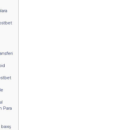
lara
ostbet
ansferi
oid
ostbet
le
ıl
n Para
 baxış