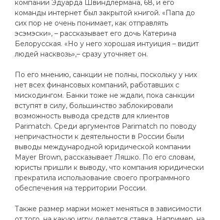
компании Эдуарда Швиндлермана, 68, и его
команды интернет был закрытой книгой. «Папа до
сих пор не очень понимает, как отправлять
эсэмэски», – рассказывает его дочь Катерина
Белорусская. «Но у него хорошая интуиция – видит
людей насквозь»,– сразу уточняет он.
По его мнению, санкции не полны, поскольку у них
нет всех финансовых компаний, работавших с
мискодингом. Банки тоже не ждали, пока санкции
вступят в силу, большинство заблокировали
возможность вывода средств для клиентов
Parimatch. Среди аргументов Parimatch по поводу
непричастности к деятельности в России были
выводы международной юридической компании
Mayer Brown, рассказывает Ляшко. По его словам,
юристы пришли к выводу, что компания юридически
прекратила использование своего программного
обеспечения на территории России.
Также размер маржи может меняться в зависимости
от того, на какую игру делается ставка. Например, на